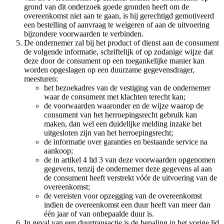
grond van dit onderzoek goede gronden heeft om de
overeenkomst niet aan te gaan, is hij gerechtigd gemotiveerd
een bestelling of aanvraag te weigeren of aan de uitvoering
bijzondere voorwaarden te verbinden.
De ondernemer zal bij het product of dienst aan de consument
de volgende informatie, schriftelijk of op zodanige wijze dat
deze door de consument op een toegankelijke manier kan
worden opgeslagen op een duurzame gegevensdrager,
meesturen:
het bezoekadres van de vestiging van de ondernemer
waar de consument met klachten terecht kan;
de voorwaarden waaronder en de wijze waarop de
consument van het herroepingsrecht gebruik kan
maken, dan wel een duidelijke melding inzake het
uitgesloten zijn van het herroepingsrecht;
de informatie over garanties en bestaande service na
aankoop;
de in artikel 4 lid 3 van deze voorwaarden opgenomen
gegevens, tenzij de ondernemer deze gegevens al aan
de consument heeft verstrekt vóór de uitvoering van de
overeenkomst;
de vereisten voor opzegging van de overeenkomst
indien de overeenkomst een duur heeft van meer dan
één jaar of van onbepaalde duur is.
In geval van een duurtransactie is de bepaling in het vorige lid