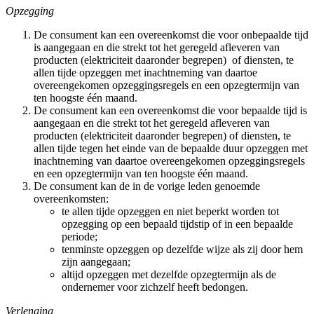
Opzegging
De consument kan een overeenkomst die voor onbepaalde tijd
is aangegaan en die strekt tot het geregeld afleveren van
producten (elektriciteit daaronder begrepen) of diensten, te
allen tijde opzeggen met inachtneming van daartoe
overeengekomen opzeggingsregels en een opzegtermijn van
ten hoogste één maand.
De consument kan een overeenkomst die voor bepaalde tijd is
aangegaan en die strekt tot het geregeld afleveren van
producten (elektriciteit daaronder begrepen) of diensten, te
allen tijde tegen het einde van de bepaalde duur opzeggen met
inachtneming van daartoe overeengekomen opzeggingsregels
en een opzegtermijn van ten hoogste één maand.
De consument kan de in de vorige leden genoemde
overeenkomsten:
te allen tijde opzeggen en niet beperkt worden tot
opzegging op een bepaald tijdstip of in een bepaalde
periode;
tenminste opzeggen op dezelfde wijze als zij door hem
zijn aangegaan;
altijd opzeggen met dezelfde opzegtermijn als de
ondernemer voor zichzelf heeft bedongen.
Verlenging