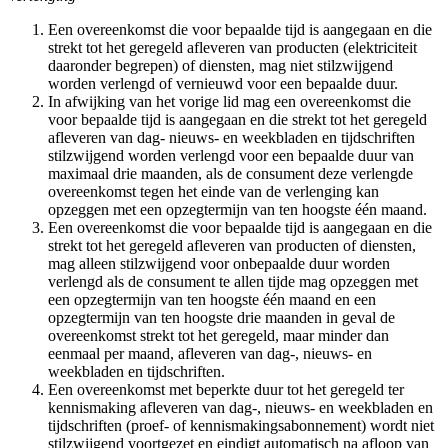
Een overeenkomst die voor bepaalde tijd is aangegaan en die
strekt tot het geregeld afleveren van producten (elektriciteit
daaronder begrepen) of diensten, mag niet stilzwijgend
worden verlengd of vernieuwd voor een bepaalde duur.
In afwijking van het vorige lid mag een overeenkomst die
voor bepaalde tijd is aangegaan en die strekt tot het geregeld
afleveren van dag- nieuws- en weekbladen en tijdschriften
stilzwijgend worden verlengd voor een bepaalde duur van
maximaal drie maanden, als de consument deze verlengde
overeenkomst tegen het einde van de verlenging kan
opzeggen met een opzegtermijn van ten hoogste één maand.
Een overeenkomst die voor bepaalde tijd is aangegaan en die
strekt tot het geregeld afleveren van producten of diensten,
mag alleen stilzwijgend voor onbepaalde duur worden
verlengd als de consument te allen tijde mag opzeggen met
een opzegtermijn van ten hoogste één maand en een
opzegtermijn van ten hoogste drie maanden in geval de
overeenkomst strekt tot het geregeld, maar minder dan
eenmaal per maand, afleveren van dag-, nieuws- en
weekbladen en tijdschriften.
Een overeenkomst met beperkte duur tot het geregeld ter
kennismaking afleveren van dag-, nieuws- en weekbladen en
tijdschriften (proef- of kennismakingsabonnement) wordt niet
stilzwijgend voortgezet en eindigt automatisch na afloop van