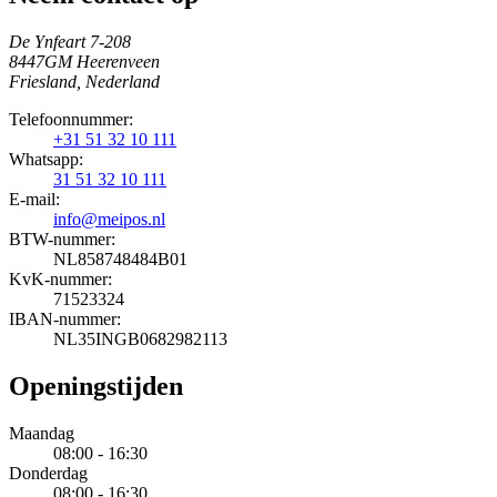
De Ynfeart 7-208
8447GM Heerenveen
Friesland, Nederland
Telefoonnummer:
+31 51 32 10 111
Whatsapp:
31 51 32 10 111
E-mail:
info@meipos.nl
BTW-nummer:
NL858748484B01
KvK-nummer:
71523324
IBAN-nummer:
NL35INGB0682982113
Openingstijden
Maandag
08:00 - 16:30
Donderdag
08:00 - 16:30