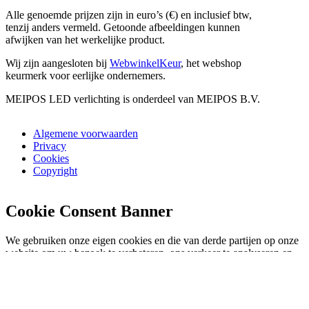
Alle genoemde prijzen zijn in euro’s (€) en inclusief btw,
tenzij anders vermeld. Getoonde afbeeldingen kunnen
afwijken van het werkelijke product.
Wij zijn aangesloten bij
WebwinkelKeur
, het webshop
keurmerk voor eerlijke ondernemers.
MEIPOS LED verlichting is onderdeel van MEIPOS B.V.
Algemene voorwaarden
Privacy
Cookies
Copyright
Cookie Consent Banner
We gebruiken onze eigen cookies en die van derde partijen op onze
website om uw bezoek te verbeteren, ons verkeer te analyseren en
voor veiligheid en marketing. Selecteer "Alles accepteren" om toe te
staan dat ze worden gebruikt. Lees ons
cookiebeleid
.
Alles accepteren
Aanpassen