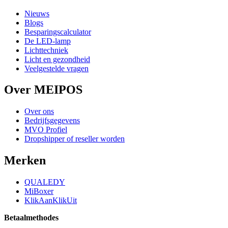
Nieuws
Blogs
Besparingscalculator
De LED-lamp
Lichttechniek
Licht en gezondheid
Veelgestelde vragen
Over MEIPOS
Over ons
Bedrijfsgegevens
MVO Profiel
Dropshipper of reseller worden
Merken
QUALEDY
MiBoxer
KlikAanKlikUit
Betaalmethodes