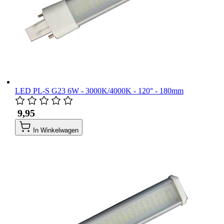
LED PL-S G23 6W - 3000K/4000K - 120° - 180mm
​ 9,95
In Winkelwagen