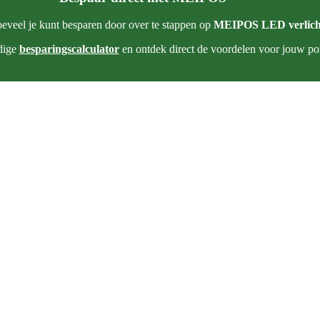
veel je kunt besparen door over te stappen op
MEIPOS LED verlich
dige
besparingscalculator
en ontdek direct de voordelen voor jouw p