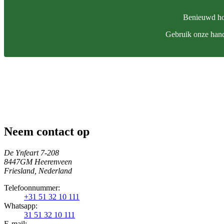
Benieuwd hoe
Gebruik onze han
Neem contact op
De Ynfeart 7-208
8447GM Heerenveen
Friesland, Nederland
Telefoonnummer:
+31 51 32 10 111
Whatsapp:
31 51 32 10 111
E-mail: