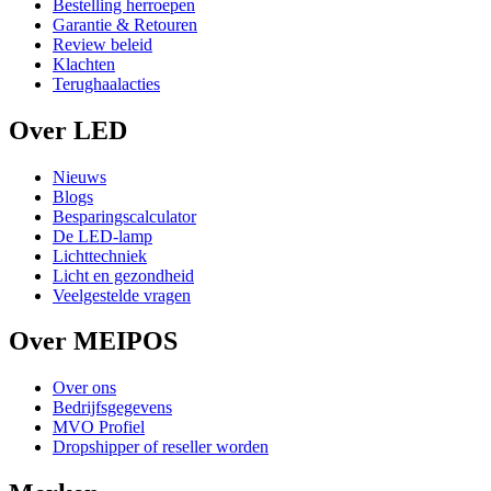
Bestelling herroepen
Garantie & Retouren
Review beleid
Klachten
Terughaalacties
Over LED
Nieuws
Blogs
Besparingscalculator
De LED-lamp
Lichttechniek
Licht en gezondheid
Veelgestelde vragen
Over MEIPOS
Over ons
Bedrijfsgegevens
MVO Profiel
Dropshipper of reseller worden