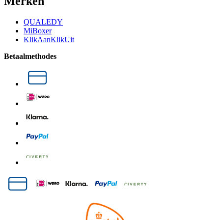
Merken
QUALEDY
MiBoxer
KlikAanKlikUit
Betaalmethodes