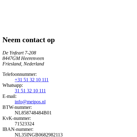
Neem contact op
De Ynfeart 7-208
8447GM Heerenveen
Friesland, Nederland
Telefoonnummer:
+31 51 32 10 111
Whatsapp:
31 51 32 10 111
E-mail:
info@meipos.nl
BTW-nummer:
NL858748484B01
KvK-nummer:
71523324
IBAN-nummer:
NL35INGB0682982113