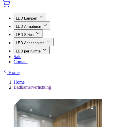
LED Lampen
LED Armaturen
LED Strips
LED Accessoires
LED per ruimte
Sale
Contact
Home
Home
Badkamerverlichting