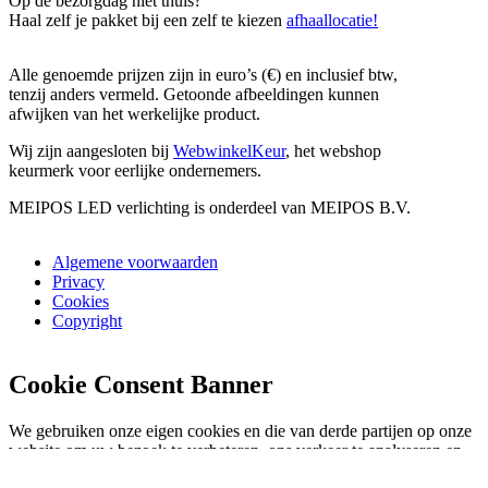
Op de bezorgdag niet thuis?
Haal zelf je pakket bij een zelf te kiezen
afhaallocatie!
Alle genoemde prijzen zijn in euro’s (€) en inclusief btw,
tenzij anders vermeld. Getoonde afbeeldingen kunnen
afwijken van het werkelijke product.
Wij zijn aangesloten bij
WebwinkelKeur
, het webshop
keurmerk voor eerlijke ondernemers.
MEIPOS LED verlichting is onderdeel van MEIPOS B.V.
Algemene voorwaarden
Privacy
Cookies
Copyright
Cookie Consent Banner
We gebruiken onze eigen cookies en die van derde partijen op onze
website om uw bezoek te verbeteren, ons verkeer te analyseren en
voor veiligheid en marketing. Selecteer "Alles accepteren" om toe te