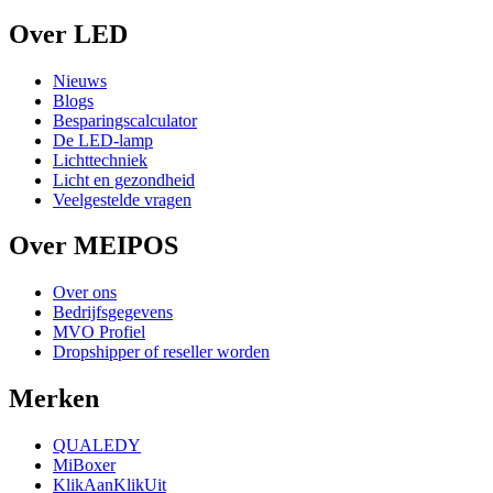
Over LED
Nieuws
Blogs
Besparingscalculator
De LED-lamp
Lichttechniek
Licht en gezondheid
Veelgestelde vragen
Over MEIPOS
Over ons
Bedrijfsgegevens
MVO Profiel
Dropshipper of reseller worden
Merken
QUALEDY
MiBoxer
KlikAanKlikUit