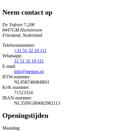
Neem contact op
De Ynfeart 7-208
8447GM Heerenveen
Friesland, Nederland
Telefoonnummer:
+31 51 32 10 111
Whatsapp:
31 51 32 10 111
E-mail:
info@meipos.nl
BTW-nummer:
NL858748484B01
KvK-nummer:
71523324
IBAN-nummer:
NL35INGB0682982113
Openingstijden
Maandag