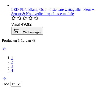
LED Plafondlamp Oslo - Instelbare wattage/lichtkleur +
Sensor & Noodverlichting - Losse module
​ 49,92
Vanaf
In Winkelwagen
Producten
1
-
12
van
48
1
2
3
4
Toon