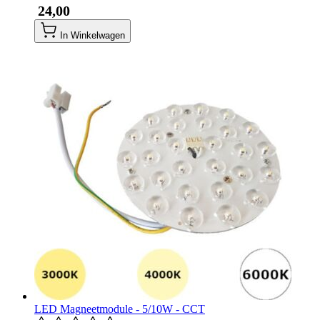
​ 24,00
In Winkelwagen
LED Magneetmodule - 5/10W - CCT