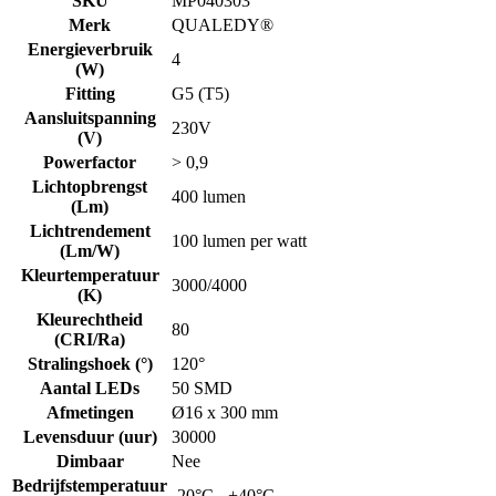
SKU
MP040303
Merk
QUALEDY®
Energieverbruik
4
(W)
Fitting
G5 (T5)
Aansluitspanning
230V
(V)
Powerfactor
> 0,9
Lichtopbrengst
400 lumen
(Lm)
Lichtrendement
100 lumen per watt
(Lm/W)
Kleurtemperatuur
3000/4000
(K)
Kleurechtheid
80
(CRI/Ra)
Stralingshoek (°)
120°
Aantal LEDs
50 SMD
Afmetingen
Ø16 x 300 mm
Levensduur (uur)
30000
Dimbaar
Nee
Bedrijfstemperatuur
-20°C - +40°C