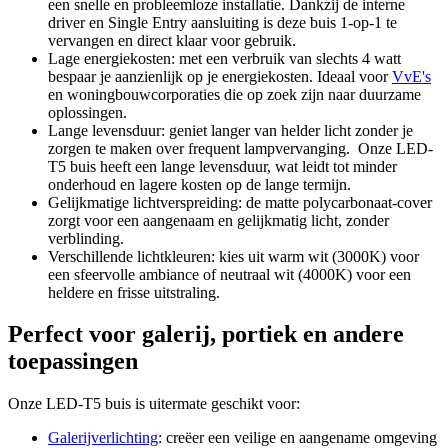
een snelle en probleemloze installatie. Dankzij de interne
driver en Single Entry aansluiting is deze buis 1-op-1 te
vervangen en direct klaar voor gebruik.
Lage energiekosten: met een verbruik van slechts 4 watt
bespaar je aanzienlijk op je energiekosten. Ideaal voor
VvE's
en woningbouwcorporaties die op zoek zijn naar duurzame
oplossingen.
Lange levensduur: geniet langer van helder licht zonder je
zorgen te maken over frequent lampvervanging. Onze LED-
T5 buis heeft een lange levensduur, wat leidt tot minder
onderhoud en lagere kosten op de lange termijn.
Gelijkmatige lichtverspreiding: de matte polycarbonaat-cover
zorgt voor een aangenaam en gelijkmatig licht, zonder
verblinding.
Verschillende lichtkleuren: kies uit warm wit (3000K) voor
een sfeervolle ambiance of neutraal wit (4000K) voor een
heldere en frisse uitstraling.
Perfect voor galerij, portiek en andere
toepassingen
Onze LED-T5 buis is uitermate geschikt voor:
Galerijverlichting
: creëer een veilige en aangename omgeving