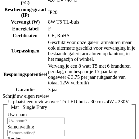
(°C)
Beschermingsgraad
IP20
(IP)
Vervangt (W)
8W T5 TL-buis
Energielabel
F
Certificaten
CE, RoHS
Geschikt voor onze galerij-armaturen maar
ook uitermate geschikt voor vervanging in je
Toepassingen
bestaande galerij armaturen op kantoor, in
het magazijn of winkel.
Vervang je een 8 watt T5 met 6 branduren
per dag, dan bespaar je 15 jaar lang
Besparingspotentieel
ongeveer € 3,75 per jaar (uitgaande van
totaal 12W verbruik)
Garantie
3 jaar
Schrijf uw eigen review
U plaatst een review over:
T5 LED buis - 30 cm - 4W - 230V
- Mat - Single Entry
Uw naam
Samenvatting
Review