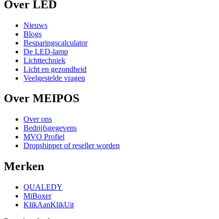
Over LED
Nieuws
Blogs
Besparingscalculator
De LED-lamp
Lichttechniek
Licht en gezondheid
Veelgestelde vragen
Over MEIPOS
Over ons
Bedrijfsgegevens
MVO Profiel
Dropshipper of reseller worden
Merken
QUALEDY
MiBoxer
KlikAanKlikUit