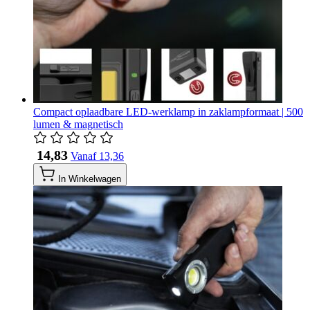
Compact oplaadbare LED-werklamp in zaklampformaat | 500
lumen & magnetisch
​ 14,83
Vanaf
​ 13,36
In Winkelwagen