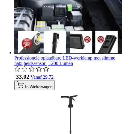
Professionele oplaadbare LED-werklamp met slimme
nabijheidssensor | 1200 Lumen
​ 33,02
Vanaf
​ 29,72
In Winkelwagen