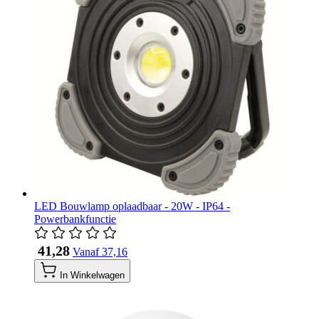
LED Bouwlamp oplaadbaar - 20W - IP64 -
Powerbankfunctie
​ 41,28
Vanaf
​ 37,16
In Winkelwagen