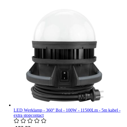
LED Werklamp - 360° Bol - 100W - 11500Lm - 5m kabel -
extra stopcontact