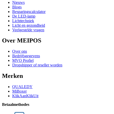
Nieuws
Blogs
Besparingscalculator
De LED-lamp
Lichttechniek
Licht en gezondheid
Veelgestelde vragen
Over MEIPOS
Over ons
Bedrijfsgegevens
MVO Profiel
Dropshipper of reseller worden
Merken
QUALEDY
MiBoxer
KlikAanKlikUit
Betaalmethodes