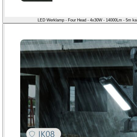
LED Werklamp - Four Head - 4x30W - 14000Lm - 5m kab