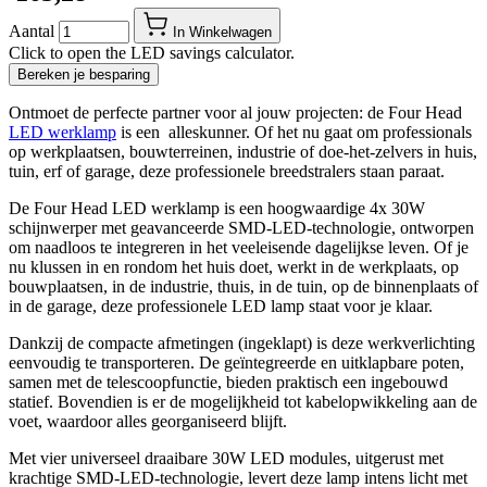
Aantal
In Winkelwagen
Click to open the LED savings calculator.
Bereken je besparing
Ontmoet de perfecte partner voor al jouw projecten: de Four Head
LED werklamp
is een alleskunner. Of het nu gaat om professionals
op werkplaatsen, bouwterreinen, industrie of doe-het-zelvers in huis,
tuin, erf of garage, deze professionele breedstralers staan paraat.
De Four Head LED werklamp is een hoogwaardige 4x 30W
schijnwerper met geavanceerde SMD-LED-technologie, ontworpen
om naadloos te integreren in het veeleisende dagelijkse leven. Of je
nu klussen in en rondom het huis doet, werkt in de werkplaats, op
bouwplaatsen, in de industrie, thuis, in de tuin, op de binnenplaats of
in de garage, deze professionele LED lamp staat voor je klaar.
Dankzij de compacte afmetingen (ingeklapt) is deze werkverlichting
eenvoudig te transporteren. De geïntegreerde en uitklapbare poten,
samen met de telescoopfunctie, bieden praktisch een ingebouwd
statief. Bovendien is er de mogelijkheid tot kabelopwikkeling aan de
voet, waardoor alles georganiseerd blijft.
Met vier universeel draaibare 30W LED modules, uitgerust met
krachtige SMD-LED-technologie, levert deze lamp intens licht met