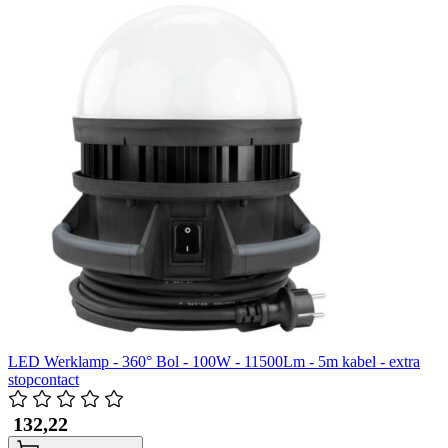
LED Werklamp - 360° Bol - 100W - 11500Lm - 5m kabel - extra
stopcontact
​ 132,22