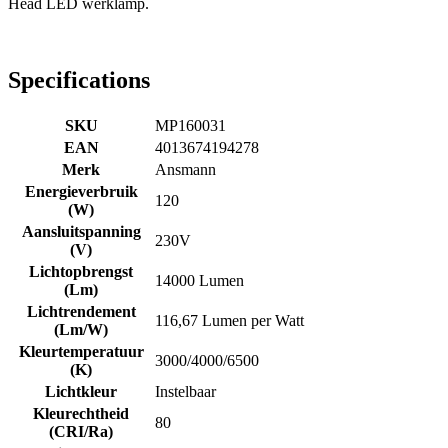
Head LED werklamp.
Specifications
SKU
MP160031
EAN
4013674194278
Merk
Ansmann
Energieverbruik
120
(W)
Aansluitspanning
230V
(V)
Lichtopbrengst
14000 Lumen
(Lm)
Lichtrendement
116,67 Lumen per Watt
(Lm/W)
Kleurtemperatuur
3000/4000/6500
(K)
Lichtkleur
Instelbaar
Kleurechtheid
80
(CRI/Ra)