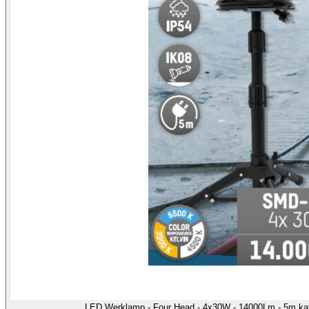
LED Werklamp - Four Head - 4x30W - 14000Lm - 5m kab