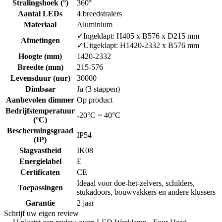
Stralingshoek (°)
360°
Aantal LEDs
4 breedstralers
Materiaal
Aluminium
✓Ingeklapt: H405 x B576 x D215 mm
Afmetingen
✓Uitgeklapt: H1420-2332 x B576 mm
Hoogte (mm)
1420-2332
Breedte (mm)
215-576
Levensduur (uur)
30000
Dimbaar
Ja (3 stappen)
Aanbevolen dimmer
Op product
Bedrijfstemperatuur
-20°C ~ 40°C
(°C)
Beschermingsgraad
IP54
(IP)
Slagvastheid
IK08
Energielabel
E
Certificaten
CE
Ideaal voor doe-het-zelvers, schilders,
Toepassingen
stukadoors, bouwvakkers en andere klussers
Garantie
2 jaar
Schrijf uw eigen review