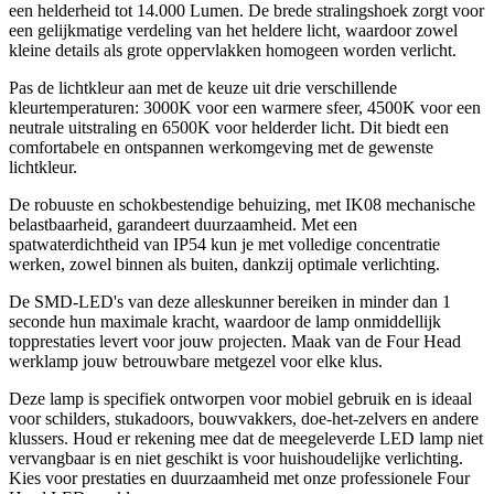
een helderheid tot 14.000 Lumen. De brede stralingshoek zorgt voor
een gelijkmatige verdeling van het heldere licht, waardoor zowel
kleine details als grote oppervlakken homogeen worden verlicht.
Pas de lichtkleur aan met de keuze uit drie verschillende
kleurtemperaturen: 3000K voor een warmere sfeer, 4500K voor een
neutrale uitstraling en 6500K voor helderder licht. Dit biedt een
comfortabele en ontspannen werkomgeving met de gewenste
lichtkleur.
De robuuste en schokbestendige behuizing, met IK08 mechanische
belastbaarheid, garandeert duurzaamheid. Met een
spatwaterdichtheid van IP54 kun je met volledige concentratie
werken, zowel binnen als buiten, dankzij optimale verlichting.
De SMD-LED's van deze alleskunner bereiken in minder dan 1
seconde hun maximale kracht, waardoor de lamp onmiddellijk
topprestaties levert voor jouw projecten. Maak van de Four Head
werklamp jouw betrouwbare metgezel voor elke klus.
Deze lamp is specifiek ontworpen voor mobiel gebruik en is ideaal
voor schilders, stukadoors, bouwvakkers, doe-het-zelvers en andere
klussers. Houd er rekening mee dat de meegeleverde LED lamp niet
vervangbaar is en niet geschikt is voor huishoudelijke verlichting.
Kies voor prestaties en duurzaamheid met onze professionele Four