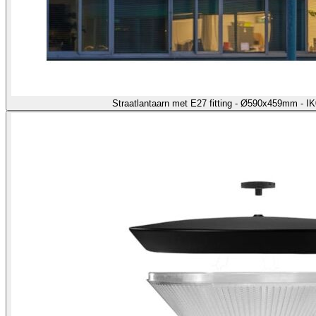
Straatlantaarn met E27 fitting - Ø590x459mm - I