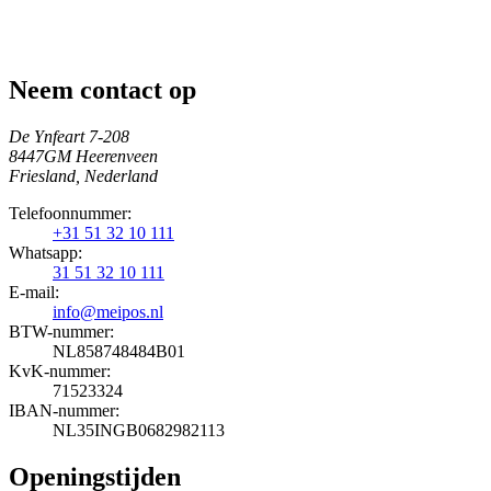
Neem contact op
De Ynfeart 7-208
8447GM Heerenveen
Friesland, Nederland
Telefoonnummer:
+31 51 32 10 111
Whatsapp:
31 51 32 10 111
E-mail:
info@meipos.nl
BTW-nummer:
NL858748484B01
KvK-nummer:
71523324
IBAN-nummer:
NL35INGB0682982113
Openingstijden