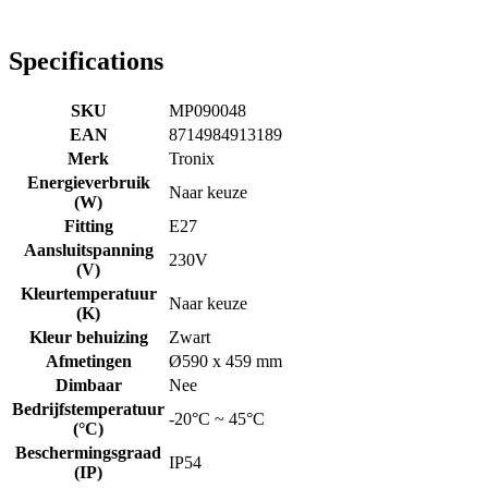
Specifications
SKU
MP090048
EAN
8714984913189
Merk
Tronix
Energieverbruik
Naar keuze
(W)
Fitting
E27
Aansluitspanning
230V
(V)
Kleurtemperatuur
Naar keuze
(K)
Kleur behuizing
Zwart
Afmetingen
Ø590 x 459 mm
Dimbaar
Nee
Bedrijfstemperatuur
-20°C ~ 45°C
(°C)
Beschermingsgraad
IP54
(IP)