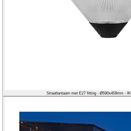
Straatlantaarn met E27 fitting - Ø590x459mm - I