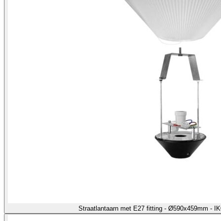
Straatlantaarn met E27 fitting - Ø590x459mm - I