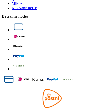
MiBoxer
KlikAanKlikUit
Betaalmethodes