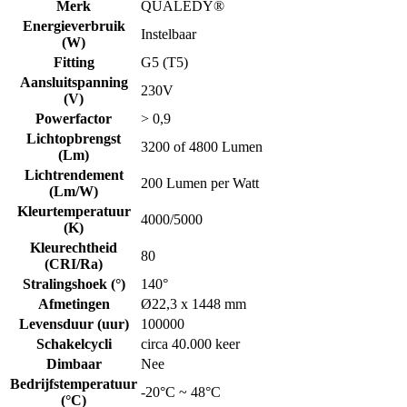
Merk
QUALEDY®
Energieverbruik
Instelbaar
(W)
Fitting
G5 (T5)
Aansluitspanning
230V
(V)
Powerfactor
> 0,9
Lichtopbrengst
3200 of 4800 Lumen
(Lm)
Lichtrendement
200 Lumen per Watt
(Lm/W)
Kleurtemperatuur
4000/5000
(K)
Kleurechtheid
80
(CRI/Ra)
Stralingshoek (°)
140°
Afmetingen
Ø22,3 x 1448 mm
Levensduur (uur)
100000
Schakelcycli
circa 40.000 keer
Dimbaar
Nee
Bedrijfstemperatuur
-20°C ~ 48°C
(°C)