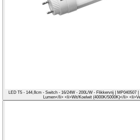
LED T5 - 144,8cm - Switch - 16/24W - 200L/W - Flikkervrij | MP040507 | 
Lumen</li> <li>Wit/Koelwit (4000K/5000K)</li> <li>V