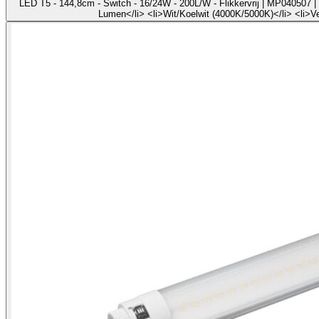
LED T5 - 144,8cm - Switch - 16/24W - 200L/W - Flikkervrij | MP040507 | 
Lumen</li> <li>Wit/Koelwit (4000K/5000K)</li> <li>V