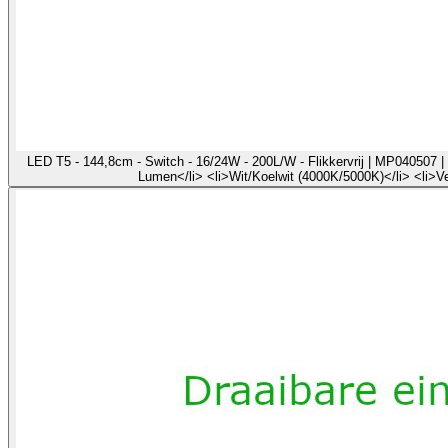
LED T5 - 144,8cm - Switch - 16/24W - 200L/W - Flikkervrij | MP040507 | 
Lumen</li> <li>Wit/Koelwit (4000K/5000K)</li> <li>V