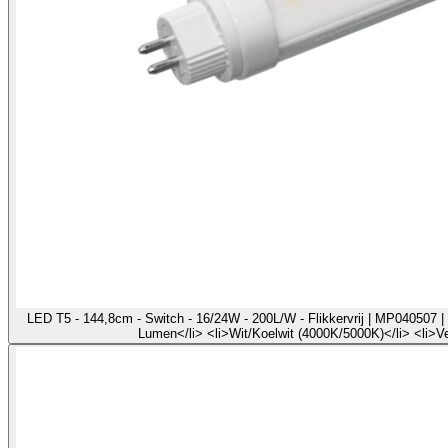
LED T5 - 144,8cm - Switch - 16/24W - 200L/W - Flikkervrij | MP040507 | 
Lumen</li> <li>Wit/Koelwit (4000K/5000K)</li> <li>V