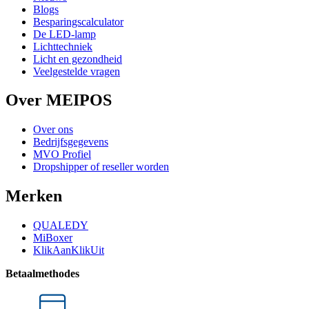
Blogs
Besparingscalculator
De LED-lamp
Lichttechniek
Licht en gezondheid
Veelgestelde vragen
Over MEIPOS
Over ons
Bedrijfsgegevens
MVO Profiel
Dropshipper of reseller worden
Merken
QUALEDY
MiBoxer
KlikAanKlikUit
Betaalmethodes