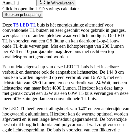
Aantal
In Winkelwagen
Click to open the LED savings calculator.
Bereken je besparing
Deze
T5 LED TL
buis is hét energiezuinige alternatief voor
conventionele TL buizen en zeer geschikt voor gebruik in garages,
werkplaatsen of andere plekken waar veel licht nodig is. De LED
TL is voorzien van een G5 fitting en kan daardoor 1-op-1 jouw
oude TL-buis vervangen. Met een lichtopbrengst van 200 Lumen
per Watt en 10 jaar garantie mag deze buis met recht een top
kwaliteitsproduct genoemd worden.
Een unieke eigenschap van deze LED TL buis is het instelbare
verbruik en daarmee ook de aanpasbare lichtsterkte. De 144,8 cm
buis kan worden ingesteld op een verbruik van 16 Watt, met een
lichtsterkte van 3200 Lumen, en een verbruik van 24 Watt, met een
lichtsterkte van maar liefst 4800 Lumen. Hierdoor kan deze lamp
met gemak zowel een 32W als een 60W T5 buis vervangen en deze
meer 50% zuiniger dan een conventionele TL buis.
De LED TL heeft een stralingshoek van 140° en een achterzijde van
hoogwaardig aluminium. Hierdoor kan de warmte optimaal worden
afgevoerd en is een lange levensduur gegarandeerd. De bovenzijde
bestaat uit hoog lichtdoorlatend polycarbonaat wat zorgt voor een
egale lichtverspreiding. De buis is voorzien van een flikkervrije