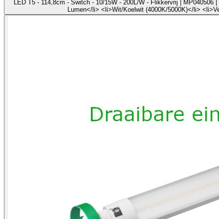
LED T5 - 114,8cm - Switch - 10/15W - 200L/W - Flikkervrij | MP040506 | 
Lumen</li> <li>Wit/Koelwit (4000K/5000K)</li> <li>V