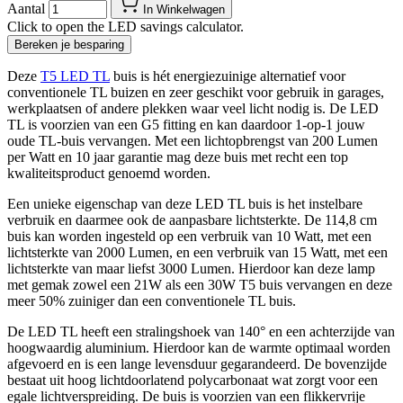
Aantal
In Winkelwagen
Click to open the LED savings calculator.
Bereken je besparing
Deze
T5 LED TL
buis is hét energiezuinige alternatief voor
conventionele TL buizen en zeer geschikt voor gebruik in garages,
werkplaatsen of andere plekken waar veel licht nodig is. De LED
TL is voorzien van een G5 fitting en kan daardoor 1-op-1 jouw
oude TL-buis vervangen. Met een lichtopbrengst van 200 Lumen
per Watt en 10 jaar garantie mag deze buis met recht een top
kwaliteitsproduct genoemd worden.
Een unieke eigenschap van deze LED TL buis is het instelbare
verbruik en daarmee ook de aanpasbare lichtsterkte. De 114,8 cm
buis kan worden ingesteld op een verbruik van 10 Watt, met een
lichtsterkte van 2000 Lumen, en een verbruik van 15 Watt, met een
lichtsterkte van maar liefst 3000 Lumen. Hierdoor kan deze lamp
met gemak zowel een 21W als een 30W T5 buis vervangen en deze
meer 50% zuiniger dan een conventionele TL buis.
De LED TL heeft een stralingshoek van 140° en een achterzijde van
hoogwaardig aluminium. Hierdoor kan de warmte optimaal worden
afgevoerd en is een lange levensduur gegarandeerd. De bovenzijde
bestaat uit hoog lichtdoorlatend polycarbonaat wat zorgt voor een
egale lichtverspreiding. De buis is voorzien van een flikkervrije