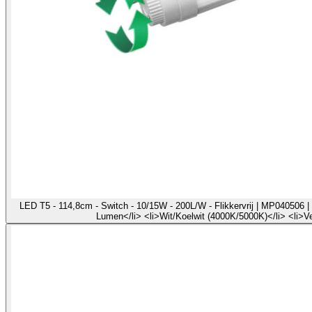
LED T5 - 114,8cm - Switch - 10/15W - 200L/W - Flikkervrij | MP040506 | 
Lumen</li> <li>Wit/Koelwit (4000K/5000K)</li> <li>V