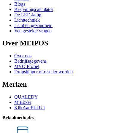
Blogs
Besparingscalculator
De LED-lamp
Lichttechniek
Licht en gezondheid
Veelgestelde vragen
Over MEIPOS
Over ons
Bedrijfsgegevens
MVO Profiel
Dropshipper of reseller worden
Merken
QUALEDY
MiBoxer
KlikAanKlikUit
Betaalmethodes