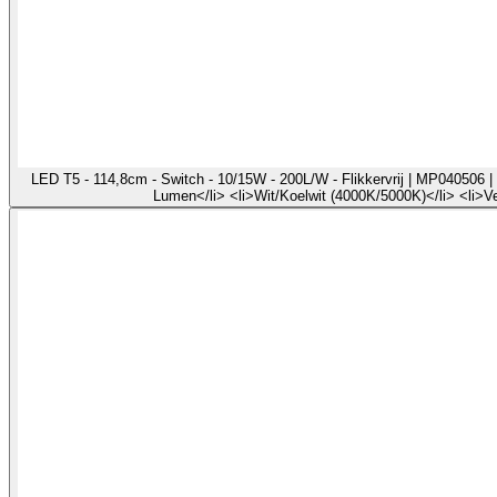
LED T5 - 114,8cm - Switch - 10/15W - 200L/W - Flikkervrij | MP040506 | 
Lumen</li> <li>Wit/Koelwit (4000K/5000K)</li> <li>V