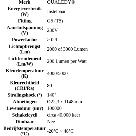
Merk
QUALEDY®
Energieverbruik
Instelbaar
(W)
Fitting
G5 (T5)
Aansluitspanning
230V
(V)
Powerfactor
> 0,9
Lichtopbrengst
2000 of 3000 Lumen
(Lm)
Lichtrendement
200 Lumen per Watt
(Lm/W)
Kleurtemperatuur
4000/5000
(K)
Kleurechtheid
80
(CRI/Ra)
Stralingshoek (°)
140°
Afmetingen
Ø22,3 x 1148 mm
Levensduur (uur)
100000
Schakelcycli
circa 40.000 keer
Dimbaar
Nee
Bedrijfstemperatuur
-20°C ~ 48°C
(°C)