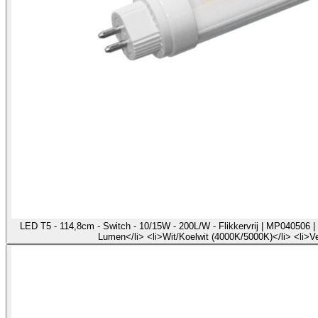
LED T5 - 114,8cm - Switch - 10/15W - 200L/W - Flikkervrij | MP040506 | 
Lumen</li> <li>Wit/Koelwit (4000K/5000K)</li> <li>V