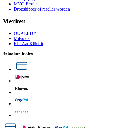
MVO Profiel
Dropshipper of reseller worden
Merken
QUALEDY
MiBoxer
KlikAanKlikUit
Betaalmethodes