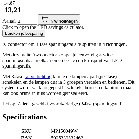
​ 14,87
​ 13,21
Aantal
In Winkelwagen
Click to open the LED savings calculator.
Bereken je besparing
X-connector om 3-fase spanningsrails te splitten in 4 richtingen.
Met deze witte X-connector koppel je eenvoudig 4 witte
spanningsrails aan elkaar en creëer je een kruispunt van LED
spanningsrails.
Met 3-fase
railverlichting
kun je de lampen apart (per fase)
schakelen en de lampen dus in 3 groepen verdelen en bedienen. Dit
systeem wordt vaak toegepast in winkels, horeca en kantoren maar
kan ook prima in huis worden geïnstalleerd.
Let op! Alleen geschikt voor 4-aderige (3-fase) spanningsrail!
Specifications
SKU
MP150049W
EAN
5905339332462