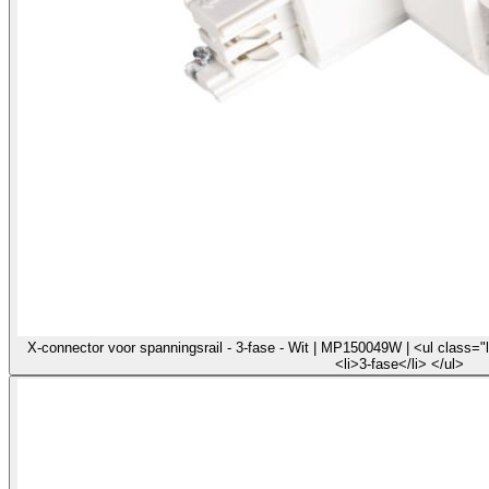
X-connector voor spanningsrail - 3-fase - Wit | MP150049W | <ul class="li
<li>3-fase</li> </ul>