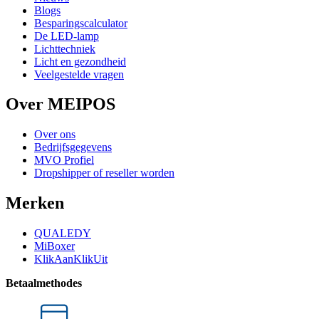
Blogs
Besparingscalculator
De LED-lamp
Lichttechniek
Licht en gezondheid
Veelgestelde vragen
Over MEIPOS
Over ons
Bedrijfsgegevens
MVO Profiel
Dropshipper of reseller worden
Merken
QUALEDY
MiBoxer
KlikAanKlikUit
Betaalmethodes