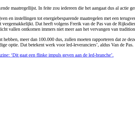
kende maatregellijst. In feite zou iedereen die het aangaat dus al actie 
jven en instellingen tot energiebesparende maatregelen met een terugver
nt vergemakkelijkt. Dat heeft volgens Frerik van de Pas van de Rijks
icht vallen ontkomen immers niet meer aan het vervangen van traditione
icht hebben, meer dan 100.000 dus, zullen moeten rapporteren dat ze de
andige optie. Dat betekent werk voor led-leveranciers’, aldus Van de Pas.
zine: ‘Dit gaat een flinke impuls geven aan de led-branche’.