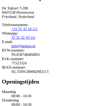
De Ynfeart 7-208
8447GM Heerenveen
Friesland, Nederland
Telefoonnummer:
+31 51 32 10 111
Whatsapp:
31 51 32 10 111
E-mail:
info@meipos.nl
BTW-nummer:
NL858748484B01
KvK-nummer:
71523324
IBAN-nummer:
NL35INGB0682982113
Openingstijden
Maandag
08:00 - 16:30
Donderdag
08:00 - 16:30