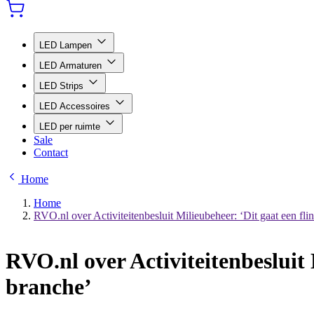
LED Lampen
LED Armaturen
LED Strips
LED Accessoires
LED per ruimte
Sale
Contact
Home
Home
RVO.nl over Activiteitenbesluit Milieubeheer: ‘Dit gaat een fl
RVO.nl over Activiteitenbesluit 
branche’