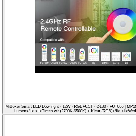
MiBoxer Smart LED Downlight - 12W - RGB+CCT - Ø180 - FUT066 | MP15003
Lumen</li> <li>Tinten wit (2700K-6500K) + Kleur (RGB)</li> <li>Werk