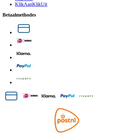
KlikAanKlikUit
Betaalmethodes