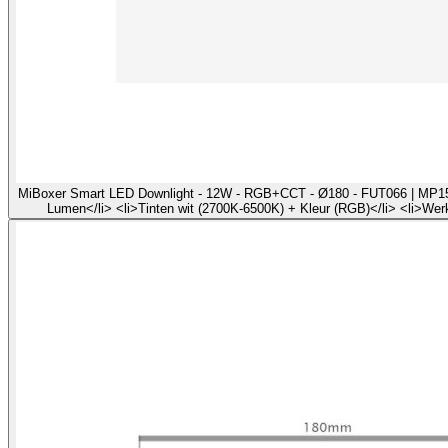
MiBoxer Smart LED Downlight - 12W - RGB+CCT - Ø180 - FUT066 | MP15003
Lumen</li> <li>Tinten wit (2700K-6500K) + Kleur (RGB)</li> <li>Werk