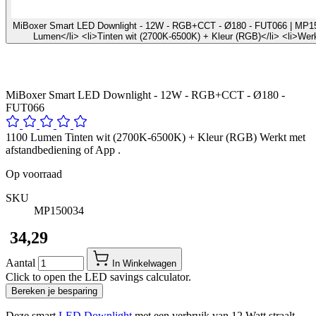
MiBoxer Smart LED Downlight - 12W - RGB+CCT - Ø180 - FUT066 | MP15003
Lumen</li> <li>Tinten wit (2700K-6500K) + Kleur (RGB)</li> <li>Werk
MiBoxer Smart LED Downlight - 12W - RGB+CCT - Ø180 -
FUT066
1100 Lumen Tinten wit (2700K-6500K) + Kleur (RGB) Werkt met
afstandbediening of App .
Op voorraad
SKU
MP150034
​ 34,29
Aantal
In Winkelwagen
Click to open the LED savings calculator.
Bereken je besparing
Deze smart
LED Downlight
met een verbruik van 12 Watt straalt