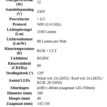
12
(W)
Aansluitspanning
230V
(V)
Powerfactor
> 0,5
Protocol
WiFi (2.4 GHz)
Lichtopbrengst
1100 Lumen
(Lm)
Lichtrendement
88 Lumen per Watt
(Lm/W)
Kleurtemperatuur
RGB + CCT
(K)
Lichtkleur
RGBW
Kleurechtheid
80
(CRI/Ra)
Stralingshoek (°)
120°
Warm wit: 24 (2835) / Koel wit: 24 (2835) /
Aantal LEDs
RGB: 20 (5050)
Afmetingen
ø180 x 40mm (zaagmaat 145-150mm)
Diameter (mm)
180
Hoogte (mm)
40
Zaagmaat (mm)
145-150