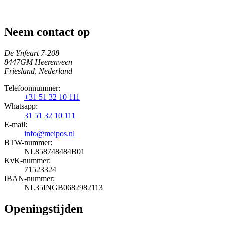
Neem contact op
De Ynfeart 7-208
8447GM Heerenveen
Friesland, Nederland
Telefoonnummer:
+31 51 32 10 111
Whatsapp:
31 51 32 10 111
E-mail:
info@meipos.nl
BTW-nummer:
NL858748484B01
KvK-nummer:
71523324
IBAN-nummer:
NL35INGB0682982113
Openingstijden