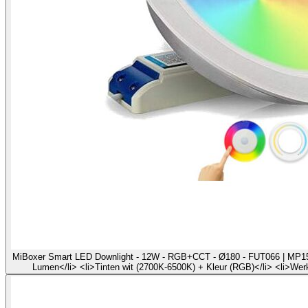
MiBoxer Smart LED Downlight - 12W - RGB+CCT - Ø180 - FUT066 | MP15003
Lumen</li> <li>Tinten wit (2700K-6500K) + Kleur (RGB)</li> <li>Werk