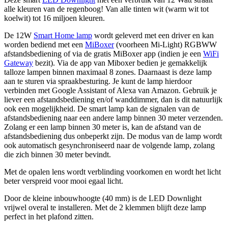
alle kleuren van de regenboog! Van alle tinten wit (warm wit tot
koelwit) tot 16 miljoen kleuren.
De 12W
Smart Home lamp
wordt geleverd met een driver en kan
worden bediend met een
MiBoxer
(voorheen Mi-Light) RGBWW
afstandsbediening of via de gratis MiBoxer app (indien je een
WiFi
Gateway
bezit). Via de app van Miboxer bedien je gemakkelijk
talloze lampen binnen maximaal 8 zones. Daarnaast is deze lamp
aan te sturen via spraakbesturing. Je kunt de lamp hierdoor
verbinden met Google Assistant of Alexa van Amazon. Gebruik je
liever een afstandsbediening en/of wanddimmer, dan is dit natuurlijk
ook een mogelijkheid. De smart lamp kan de signalen van de
afstandsbediening naar een andere lamp binnen 30 meter verzenden.
Zolang er een lamp binnen 30 meter is, kan de afstand van de
afstandsbediening dus onbeperkt zijn. De modus van de lamp wordt
ook automatisch gesynchroniseerd naar de volgende lamp, zolang
die zich binnen 30 meter bevindt.
Met de opalen lens wordt verblinding voorkomen en wordt het licht
beter verspreid voor mooi egaal licht.
Door de kleine inbouwhoogte (40 mm) is de LED Downlight
vrijwel overal te installeren. Met de 2 klemmen blijft deze lamp
perfect in het plafond zitten.