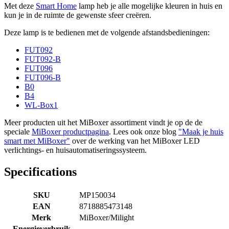
Met deze
Smart Home
lamp heb je alle mogelijke kleuren in huis en
kun je in de ruimte de gewenste sfeer creëren.
Deze lamp is te bedienen met de volgende afstandsbedieningen:
FUT092
FUT092-B
FUT096
FUT096-B
B0
B4
WL-Box1
Meer producten uit het MiBoxer assortiment vindt je op de de
speciale
MiBoxer productpagina
. Lees ook onze blog
"Maak je huis
smart met MiBoxer"
over de werking van het MiBoxer LED
verlichtings- en huisautomatiseringssysteem.
Specifications
SKU
MP150034
EAN
8718885473148
Merk
MiBoxer/Milight
Energieverbruik