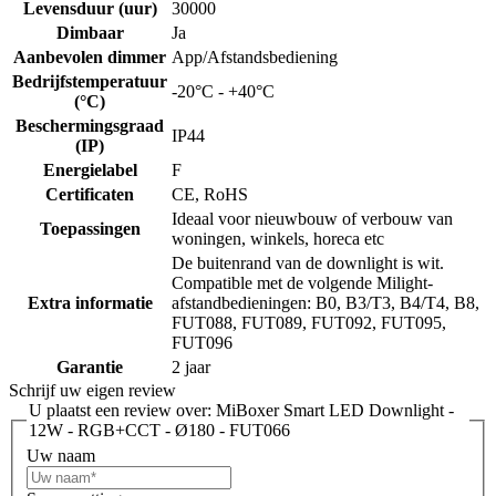
Levensduur (uur)
30000
Dimbaar
Ja
Aanbevolen dimmer
App/Afstandsbediening
Bedrijfstemperatuur
-20°C - +40°C
(°C)
Beschermingsgraad
IP44
(IP)
Energielabel
F
Certificaten
CE, RoHS
Ideaal voor nieuwbouw of verbouw van
Toepassingen
woningen, winkels, horeca etc
De buitenrand van de downlight is wit.
Compatible met de volgende Milight-
Extra informatie
afstandbedieningen: B0, B3/T3, B4/T4, B8,
FUT088, FUT089, FUT092, FUT095,
FUT096
Garantie
2 jaar
Schrijf uw eigen review
U plaatst een review over:
MiBoxer Smart LED Downlight -
12W - RGB+CCT - Ø180 - FUT066
Uw naam