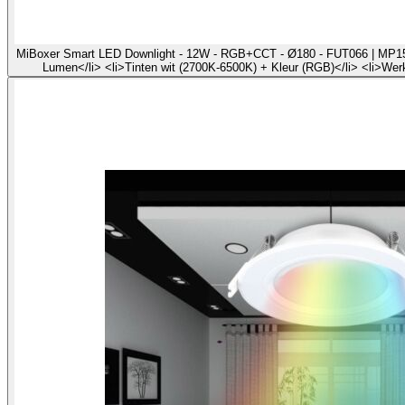
MiBoxer Smart LED Downlight - 12W - RGB+CCT - Ø180 - FUT066 | MP15003
Lumen</li> <li>Tinten wit (2700K-6500K) + Kleur (RGB)</li> <li>Werk