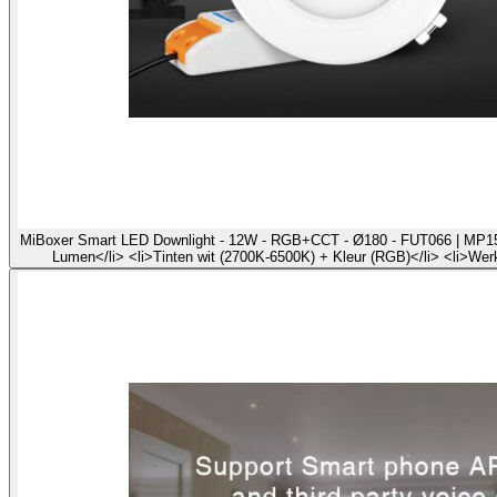
MiBoxer Smart LED Downlight - 12W - RGB+CCT - Ø180 - FUT066 | MP15003
Lumen</li> <li>Tinten wit (2700K-6500K) + Kleur (RGB)</li> <li>Werk