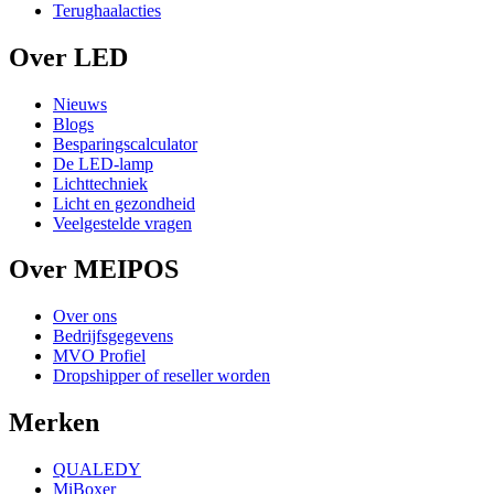
Terughaalacties
Over LED
Nieuws
Blogs
Besparingscalculator
De LED-lamp
Lichttechniek
Licht en gezondheid
Veelgestelde vragen
Over MEIPOS
Over ons
Bedrijfsgegevens
MVO Profiel
Dropshipper of reseller worden
Merken
QUALEDY
MiBoxer