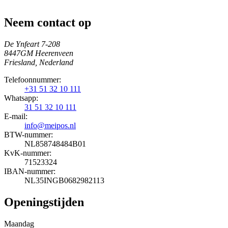
Neem contact op
De Ynfeart 7-208
8447GM Heerenveen
Friesland, Nederland
Telefoonnummer:
+31 51 32 10 111
Whatsapp:
31 51 32 10 111
E-mail:
info@meipos.nl
BTW-nummer:
NL858748484B01
KvK-nummer:
71523324
IBAN-nummer:
NL35INGB0682982113
Openingstijden
Maandag