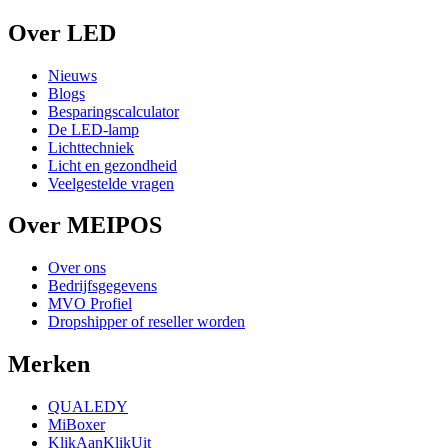
Over LED
Nieuws
Blogs
Besparingscalculator
De LED-lamp
Lichttechniek
Licht en gezondheid
Veelgestelde vragen
Over MEIPOS
Over ons
Bedrijfsgegevens
MVO Profiel
Dropshipper of reseller worden
Merken
QUALEDY
MiBoxer
KlikAanKlikUit