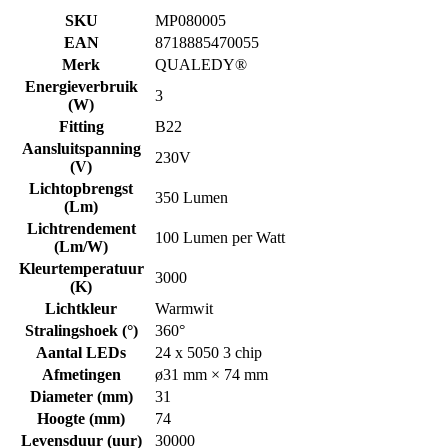
SKU
MP080005
EAN
8718885470055
Merk
QUALEDY®
Energieverbruik
3
(W)
Fitting
B22
Aansluitspanning
230V
(V)
Lichtopbrengst
350 Lumen
(Lm)
Lichtrendement
100 Lumen per Watt
(Lm/W)
Kleurtemperatuur
3000
(K)
Lichtkleur
Warmwit
Stralingshoek (°)
360°
Aantal LEDs
24 x 5050 3 chip
Afmetingen
ø31 mm × 74 mm
Diameter (mm)
31
Hoogte (mm)
74
Levensduur (uur)
30000