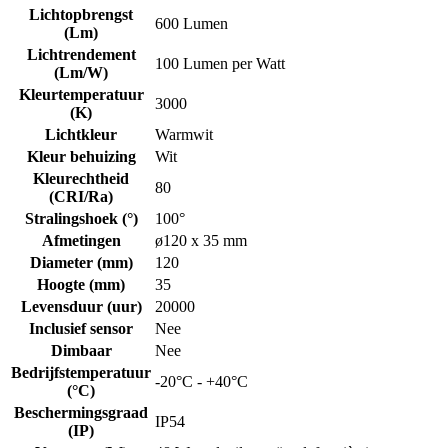
Lichtopbrengst
600 Lumen
(Lm)
Lichtrendement
100 Lumen per Watt
(Lm/W)
Kleurtemperatuur
3000
(K)
Lichtkleur
Warmwit
Kleur behuizing
Wit
Kleurechtheid
80
(CRI/Ra)
Stralingshoek (°)
100°
Afmetingen
ø120 x 35 mm
Diameter (mm)
120
Hoogte (mm)
35
Levensduur (uur)
20000
Inclusief sensor
Nee
Dimbaar
Nee
Bedrijfstemperatuur
-20°C - +40°C
(°C)
Beschermingsgraad
IP54
(IP)