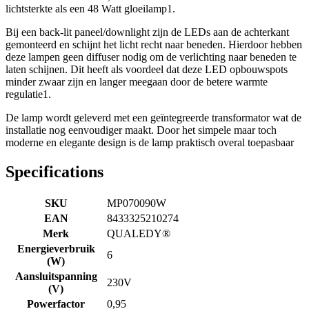
lichtsterkte als een 48 Watt gloeilamp1.
Bij een back-lit paneel/downlight zijn de LEDs aan de achterkant
gemonteerd en schijnt het licht recht naar beneden. Hierdoor hebben
deze lampen geen diffuser nodig om de verlichting naar beneden te
laten schijnen. Dit heeft als voordeel dat deze LED opbouwspots
minder zwaar zijn en langer meegaan door de betere warmte
regulatie1.
De lamp wordt geleverd met een geïntegreerde transformator wat de
installatie nog eenvoudiger maakt. Door het simpele maar toch
moderne en elegante design is de lamp praktisch overal toepasbaar
Specifications
SKU
MP070090W
EAN
8433325210274
Merk
QUALEDY®
Energieverbruik
6
(W)
Aansluitspanning
230V
(V)
Powerfactor
0,95