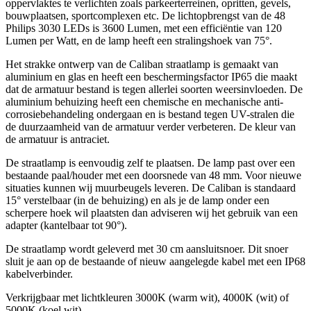
oppervlaktes te verlichten zoals parkeerterreinen, opritten, gevels,
bouwplaatsen, sportcomplexen etc. De lichtopbrengst van de 48
Philips 3030 LEDs is 3600 Lumen, met een efficiëntie van 120
Lumen per Watt, en de lamp heeft een stralingshoek van 75°.
Het strakke ontwerp van de Caliban straatlamp is gemaakt van
aluminium en glas en heeft een beschermingsfactor IP65 die maakt
dat de armatuur bestand is tegen allerlei soorten weersinvloeden. De
aluminium behuizing heeft een chemische en mechanische anti-
corrosiebehandeling ondergaan en is bestand tegen UV-stralen die
de duurzaamheid van de armatuur verder verbeteren. De kleur van
de armatuur is antraciet.
De straatlamp is eenvoudig zelf te plaatsen. De lamp past over een
bestaande paal/houder met een doorsnede van 48 mm. Voor nieuwe
situaties kunnen wij muurbeugels leveren. De Caliban is standaard
15° verstelbaar (in de behuizing) en als je de lamp onder een
scherpere hoek wil plaatsten dan adviseren wij het gebruik van een
adapter (kantelbaar tot 90°).
De straatlamp wordt geleverd met 30 cm aansluitsnoer. Dit snoer
sluit je aan op de bestaande of nieuw aangelegde kabel met een IP68
kabelverbinder.
Verkrijgbaar met lichtkleuren 3000K (warm wit), 4000K (wit) of
5000K (koel wit).