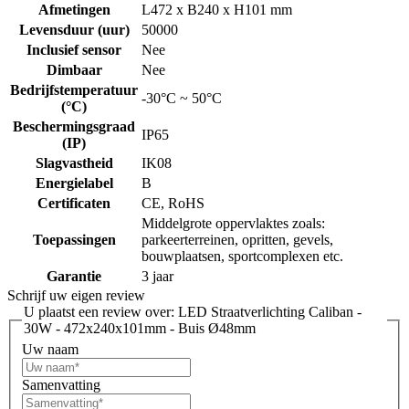
Afmetingen
L472 x B240 x H101 mm
Levensduur (uur)
50000
Inclusief sensor
Nee
Dimbaar
Nee
Bedrijfstemperatuur
-30°C ~ 50°C
(°C)
Beschermingsgraad
IP65
(IP)
Slagvastheid
IK08
Energielabel
B
Certificaten
CE, RoHS
Middelgrote oppervlaktes zoals:
Toepassingen
parkeerterreinen, opritten, gevels,
bouwplaatsen, sportcomplexen etc.
Garantie
3 jaar
Schrijf uw eigen review
U plaatst een review over:
LED Straatverlichting Caliban -
30W - 472x240x101mm - Buis Ø48mm
Uw naam
Samenvatting