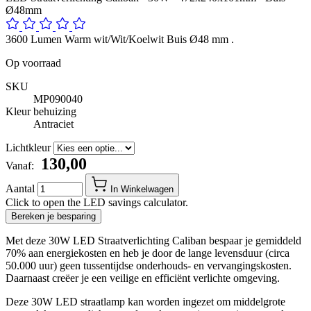
Ø48mm
3600 Lumen Warm wit/Wit/Koelwit Buis Ø48 mm .
Op voorraad
SKU
MP090040
Kleur behuizing
Antraciet
Lichtkleur
​ 130,00
Vanaf:
Aantal
In Winkelwagen
Click to open the LED savings calculator.
Bereken je besparing
Met deze 30W LED Straatverlichting Caliban bespaar je gemiddeld
70% aan energiekosten en heb je door de lange levensduur (circa
50.000 uur) geen tussentijdse onderhouds- en vervangingskosten.
Daarnaast creëer je een veilige en efficiënt verlichte omgeving.
Deze 30W LED straatlamp kan worden ingezet om middelgrote