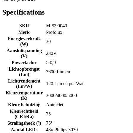
Specifications
SKU
MP090040
Merk
Profolux
Energieverbruik
30
(W)
Aansluitspanning
230V
(V)
Powerfactor
> 0,9
Lichtopbrengst
3600 Lumen
(Lm)
Lichtrendement
120 Lumen per Watt
(Lm/W)
Kleurtemperatuur
3000/4000/5000
(K)
Kleur behuizing
Antraciet
Kleurechtheid
75
(CRI/Ra)
Stralingshoek (°)
75°
Aantal LEDs
48x Philips 3030